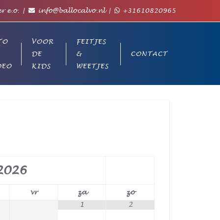
r e.o.
info@ballocalvo.nl
+31610820965
TO
VOOR
FEITJES
DE
&
CONTACT
DEO
KIDS
WEETJES
2026
vr
za
zo
1
2