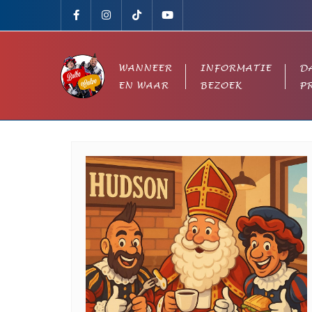
Ga
naar
de
inhoud
WANNEER
INFORMATIE
D
EN WAAR
BEZOEK
P