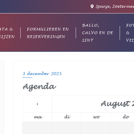
Spanje, Zoetermee
BALLO,
FO
ATA &
FORMULIEREN EN
CALVO EN DE
&
RIJZEN
RESERVERINGEN
SINT
VI
1 december 2025
Agenda
August
ma
di
wo
do