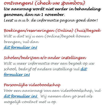
ontvangen! (check uw spambox)
Uw aanvraag wordt niet eerder in behandeling
genomen, dan na 1 november.
Leest u a.u.b. de informatie pagina goed door!
Boekin
gen
/reserveringen (Online) (huis)bezoek
Wilt u dat wij u een (online)bezoek komen
brengen, vul dan
dit formulier in!
Scholen/bedrijven e/o ander instellingen
Wilt u meer informatie over een bezoek op uw
school, bedrijf of andere instelling vul
dit
formulier in!
Persoonlijke videoboodschap
Voor een aanvraag van een videoboodschap, vul
dit formulier in!
Wij nemen dan zo snel als
mogelijk contact met u op.