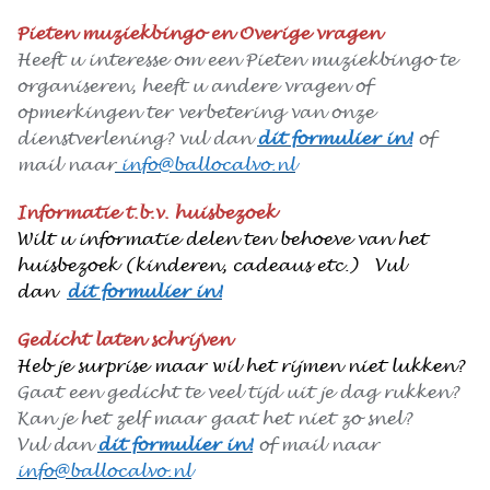
Pieten muziekbingo en Overige vragen
Heeft u interesse om een Pieten muziekbingo te
organiseren, heeft u andere vragen of
opmerkingen ter verbetering van onze
dienstverlening? vul dan
dit formulier in!
of
mail naar
info@ballocalvo.nl
Informatie t.b.v. huisbezoek
Wilt u informatie delen ten behoeve van het
huisbezoek (kinderen, cadeaus etc.) Vul
dan
dit formulier in!
Gedicht laten schrijven
Heb je surprise maar wil het rijmen niet lukken?
Gaat een gedicht te veel tijd uit je dag rukken?
Kan je het zelf maar gaat het niet zo snel?
Vul dan
dit formulier in!
of mail naar
info@ballocalvo.nl