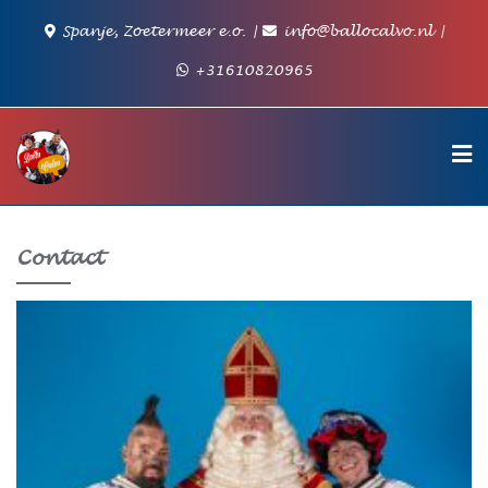
Ga
Spanje, Zoetermeer e.o.
info@ballocalvo.nl
naar
de
+31610820965
inhoud
Contact