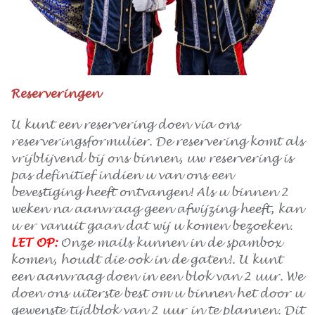
Reserveringen
U kunt een reservering doen via ons
reserveringsformulier. De reservering komt als
vrijblijvend bij ons binnen, uw reservering is
pas definitief indien u van ons een
bevestiging heeft ontvangen! Als u binnen 2
weken na aanvraag geen afwijzing heeft, kan
u er vanuit gaan dat wij u komen bezoeken.
LET OP:
Onze mails kunnen in de spambox
komen, houdt die ook in de gaten!. U kunt
een aanvraag doen in een blok van 2 uur. We
doen ons uiterste best om u binnen het door u
gewenste tijdblok van 2 uur in te plannen. Dit