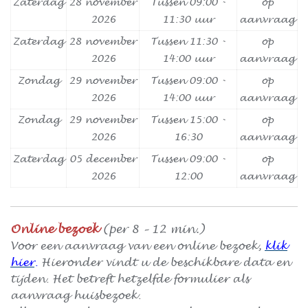
Zaterdag
28 november
Tussen 09:00 -
op
2026
11:30 uur
aanvraag
Zaterdag
28 november
Tussen 11:30 -
op
2026
14:00 uur
aanvraag
Zondag
29 november
Tussen 09:00 -
op
2026
14:00 uur
aanvraag
Zondag
29 november
Tussen 15:00 -
op
2026
16:30
aanvraag
Zaterdag
05 december
Tussen 09:00 -
op
2026
12:00
aanvraag
Online bezoek
(per 8 – 12 min.)
Voor een aanvraag van een online bezoek,
klik
hier
.
Hieronder vindt u de beschikbare data en
tijden. Het betreft hetzelfde formulier als
aanvraag huisbezoek.