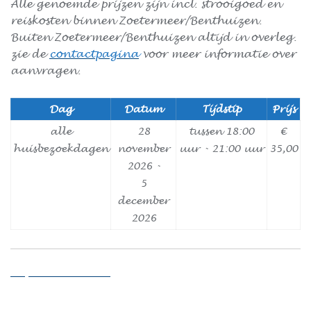
Alle genoemde prijzen zijn incl. strooigoed en
reiskosten binnen Zoetermeer/Benthuizen.
Buiten Zoetermeer/Benthuizen altijd in overleg.
zie de
contactpagina
voor meer informatie over
aanvragen.
Dag
Datum
Tijdstip
Prijs
alle
28
tussen 18:00
€
huisbezoekdagen
november
uur - 21:00 uur
35,00
2026 -
5
december
2026
Beschikbaarheid