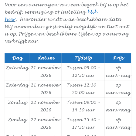
Voor een aanvragen van een bezoek bij u op het
bedrijf, vereniging of instelling
klik
hier
, hieronder vindt u de beschikbare data.
Wij nemen dan zo spoedig mogelijk contact met
u op. Prijzen en beschikbare tijden op aanvraag
verkrijgbaar.
Dag
datum
Tijdstip
Prijs
Zaterdag
21 november
Tussen 09:00 -
op
2026
12:30 uur
aanvraag
Zaterdag
21 november
Tussen 12:30 -
op
2026
20:00 uur
aanvraag
Zondag
22 november
Tussen 09:00 -
op
2026
14:30 uur
aanvraag
Zondag
22 november
Tussen 15:30 -
op
2026
17:30 uur
aanvraag