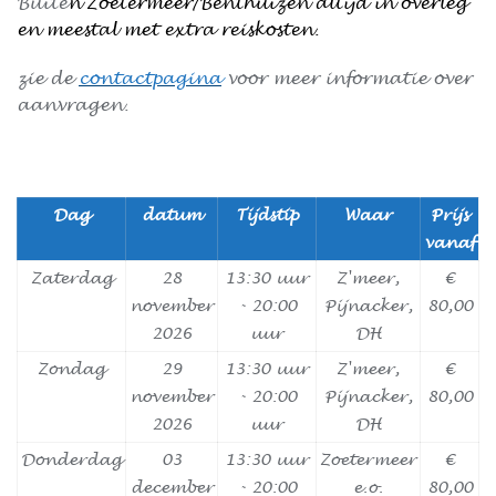
Buite
n
Zoetermeer/Benthuizen altijd in overleg
en meestal met extra reiskosten.
zie de
contactpagina
voor meer informatie over
aanvragen.
Dag
datum
Tijdstip
Waar
Prijs
vanaf
Zaterdag
28
13:30 uur
Z'meer,
€
november
- 20:00
Pijnacker,
80,00
2026
uur
DH
Zondag
29
13:30 uur
Z'meer,
€
november
- 20:00
Pijnacker,
80,00
2026
uur
DH
Donderdag
03
13:30 uur
Zoetermeer
€
december
- 20:00
e.o.
80,00