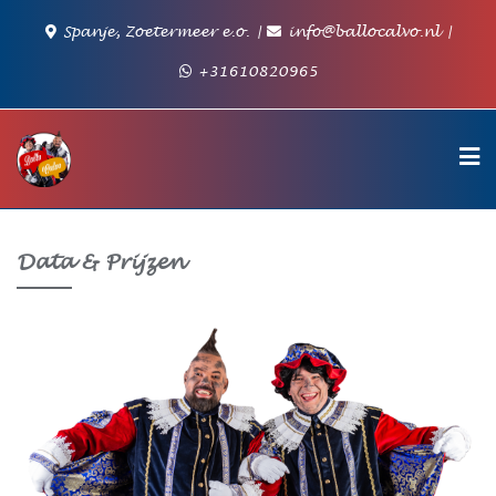
Ga
Spanje, Zoetermeer e.o.
info@ballocalvo.nl
naar
de
+31610820965
inhoud
Data & Prijzen