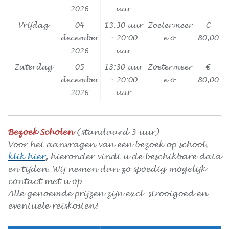
2026
uur
Vrijdag
04
13:30 uur
Zoetermeer
€
december
- 20:00
e.o.
80,00
2026
uur
Zaterdag
05
13:30 uur
Zoetermeer
€
december
- 20:00
e.o.
80,00
2026
uur
Bezoek Scholen
(standaard 3 uur)
Voor het aanvragen van een bezoek op school,
klik hier
,
hieronder vindt u de beschikbare data
en tijden. Wij nemen dan zo spoedig mogelijk
contact met u op.
Alle genoemde prijzen zijn excl. strooigoed en
eventuele reiskosten!